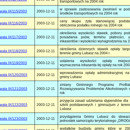
transportowych na 2004 rok
w sprawie zastosowania zwolnień w pod
wała IX/115/2003
2003-12-11
środków transportowych na 2004 rok
ceny skupu żyta stanowiącej podst
wała IX/116/2003
2003-12-11
obliczenia podatku rolnego na 2004 rok
określenia wysokości stawek, poboru pod
wała IX/117/2003
2003-12-11
posiadania psów, terminu płatności, us
inkasentów i wysokości wynagrodzenia na 2
określenia dziennych stawek opłaty targ
wała IX/118/2003
2003-12-11
terenie gminy Lubasz na 2004 r.
ustalenia wysokości opłaty miejsc
wała IX/119/2003
2003-12-11
wyznaczenia inkasenta tej opłaty na rok 200
wprowadzenia opłaty administracyjnej na
wała IX/120/2003
2003-12-11
gminy Lubasz
zmiany Gminnego Programu Profilak
wała IX/121/2003
2003-12-11
Rozwiązywania Problemów Alkoholowych 
rok
przyjęcia zasad udzielania stypendiów dla
wała IX/122/2003
2003-12-11
szkół podstawowych i gimnazjum z teren
Lubasz
przystąpienia Gminy Lubasz do stowarz
wała IX/123/2003
2003-12-11
jednostek samorządu terytorialnego „DROG
wydatków budżetu gminy, które w 200