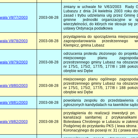
zmiany w uchwale Nr V/63/2003 Rady 
Lubaszu z dnia 24 kwietnia 2003 roku do
zasad i trybu udzielania ulg przez Gminę 
wała VII/77/2003
2003-08-28
gminne jednostki organizacyjne w sp
wierzytelności, do których nie stosuje się p
ustawy Ordynacja podatkowa
przystąpienia do sporządzenia miejscowe
wała VII/78/2003
2003-08-28
zagospodarowania przestrzennego 
Klempicz, gmina Lubasz
odrzucenia protestu złożonego do projekt
miejscowego planu zagospodar
wała VII/79/2003
2003-08-28
przestrzennego gminy Lubasz na obszarze
nr 175/1, 175/2, 177/5, 177/8 i 188 poło
obrębie wsi Dębe
miejscowego planu ogólnego zagospoda
przestrzennego gminy Lubasz na obszarze
wała VII/80/2003
2003-08-28
nr 175/1, 175/2, 177/5, 177/8 i 188 poło
obrębie wsi Dębe
powołania zespołu do przedstawienia o
wała VII/81/2003
2003-08-28
zgłoszonych kandydatach na ławników sąd
przystąpienia do realizacji inwestycji pn
kanalizacji sanitarnej z przykanalikam
wała VII/82/2003
2003-08-28
Bolesława Chrobrego w Lubaszu w zakresi
Podgórnej do przystanku PKS ( lewa strona ) 
Koronacyjnego do posesji nr. 31 ( prawa str