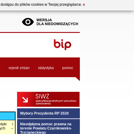
b dostępu do plików cookies w Twojej przeglądarce.
X
a
rejestr zmian
statystyka
pomoc
Wybory Prezydenta RP 2020
tyki i
Nieodpłatna pomoc prawna na
wych –
terenie Powiatu Czarnkowsko-
Trzcianeckiego