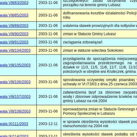
szczegółowych zasad utrzymania czys
ała VIII/83/2003
2003-11-06
porządku na terenie gminy Lubasz
dofinansowania kosztów działalności Policj
ała VIII/85/2003
2003-11-06
roku
ała VIII/89/2003
2003-11-06
ustalenia stawek prowizyjnych dla sołtysów 
ała VIII/90/2003
2003-11-06
zmian w Statucie Gminy Lubasz
ała VIII/91/2003
2003-11-06
zaciągania zobowiązań
ała VIII/104/2003
2003-11-06
zmian w statucie sołectwa Sokołowo
przystąpienia do sporządzenia miejscowe
zagospodarowania przestrzennego na o
ała VIII/105/2003
2003-11-06
działek nr 11/3, 11/5, 11/6, 11/7, 11/8, 11/1
położonych w obrębie wsi Kruteczek, gmina
sprostowania oczywistej omyłki pisarskiej 
ała VIII/106/2003
2003-11-06
uchwały nr VI /73/03 z dnia 25 czerwca 2003 
zatwierdzenia taryf za zbiorowe zaopatr
ała VIII/107/2003
2003-11-06
wodę i zbiorowe odprowadzenie ścieków na
gminy Lubasz na rok 2004
wprowadzenia zmian w Statucie Gminnego 
ała VIII/108/2003
2003-11-06
Pomocy Społecznej w Lubaszu
w sprawie określenia wysokości stawek po
wała IX/111/2003
2003-12-11
nieruchomości na 2004 rok
określenia wysokości stawek podatku od 
wała IX/114/2003
2003-12-11