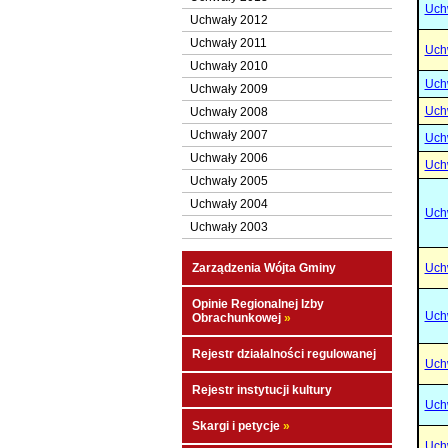
Uchw
Uchwały 2012
Uchwały 2011
Uchw
Uchwały 2010
Uchw
Uchwały 2009
Uchw
Uchwały 2008
Uchwały 2007
Uchw
Uchwały 2006
Uchw
Uchwały 2005
Uchwały 2004
Uchw
Uchwały 2003
Zarządzenia Wójta Gminy
Uchw
Opinie Regionalnej Izby
Uchw
Obrachunkowej
»
Rejestr działalności regulowanej
Uchw
Rejestr instytucji kultury
Uch
Skargi i petycje
»
Uch