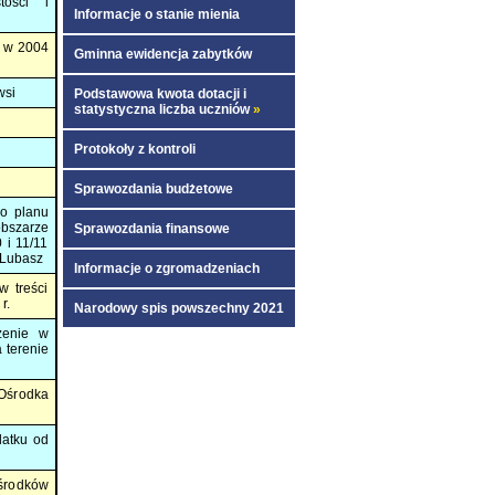
tości i
Informacje o stanie mienia
i w 2004
Gminna ewidencja zabytków
wsi
Podstawowa kwota dotacji i
statystyczna liczba uczniów
»
Protokoły z kontroli
Sprawozdania budżetowe
go planu
bszarze
Sprawozdania finansowe
0 i 11/11
 Lubasz
Informacje o zgromadzeniach
w treści
r.
Narodowy spis powszechny 2021
zenie w
 terenie
Ośrodka
datku od
środków