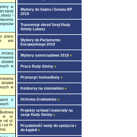
Gminy w
Wybory do Sejmu i Senatu RP
tyczącej
2019
Lubasz i
łaceniu
rzepisów
Transmisje obrad Sesji Rady
Gminy Lubasz
go planu
Wybory do Parlamentu
we wsi
Europejskiego 2019
u zmiany
Wybory samorządowe 2018
»
owania
 działek
żonych w
Prace Rady Gminy
»
Przetargi i komunikaty
»
rowania
 działek
żonych w
Konkursy na stanowisko
»
Ochrona środowiska
»
pinii o
owych
Projekty uchwał i materiały na
. Budowa
sesje Rady Gminy
»
i w ul.
e od ul.
i od Pl.
Przydatność wody do spożycia i
ona)
do kąpieli
»