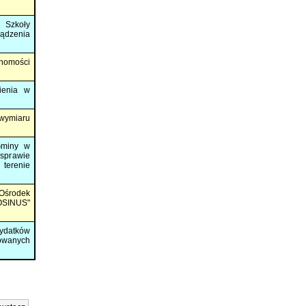
 Szkoły
ądzenia
chomości
ienia w
 wymiaru
Gminy w
sprawie
 terenie
Ośrodek
OSINUS"
ydatków
wanych