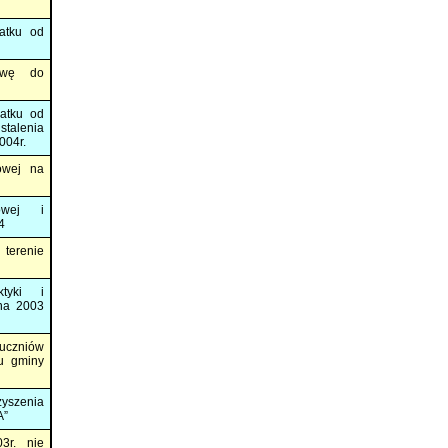
atku od
awę do
atku od
talenia
004r.
owej na
owej i
4
 terenie
tyki i
na 2003
 uczniów
u gminy
yszenia
A”
3r. nie