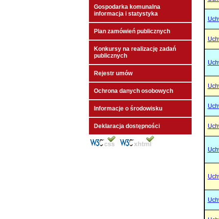
Gospodarka komunalna
informacja i statystyka
Uch
Plan zamówień publicznych
Uch
Konkursy na realizację zadań
publicznych
Uch
Rejestr umów
Uch
Ochrona danych osobowych
Uch
Informacje o środowisku
Deklaracja dostępności
Uch
Uch
Uch
Uch