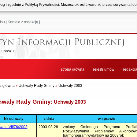
usług i zgodnie z Polityką Prywatności. Możesz określić warunki przechowywania lu
isu
|
Kontakt z redakcją
|
 Lubaszu
strona główna
rejestr umów
redakcj
a główna
»
Uchwały Rady Gminy
»
Uchwały 2003
hwały Rady Gminy:
Uchwały 2003
Nr uchwały
z dnia
w sprawie
wała VII/76/2003
2003-08-28
zmiany Gminnego Programu Profilak
Rozwiązywania Problemów Alkoholo
harmonogram wydatków na 2003rok