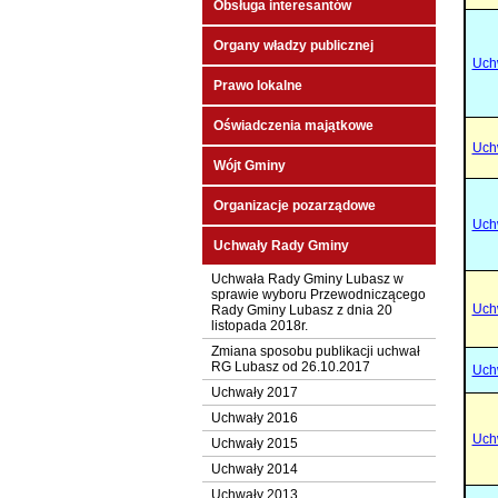
Obsługa interesantów
Organy władzy publicznej
Uch
Prawo lokalne
Oświadczenia majątkowe
Uch
Wójt Gminy
Organizacje pozarządowe
Uch
Uchwały Rady Gminy
Uchwała Rady Gminy Lubasz w
sprawie wyboru Przewodniczącego
Uch
Rady Gminy Lubasz z dnia 20
listopada 2018r.
Zmiana sposobu publikacji uchwał
RG Lubasz od 26.10.2017
Uch
Uchwały 2017
Uchwały 2016
Uch
Uchwały 2015
Uchwały 2014
Uchwały 2013