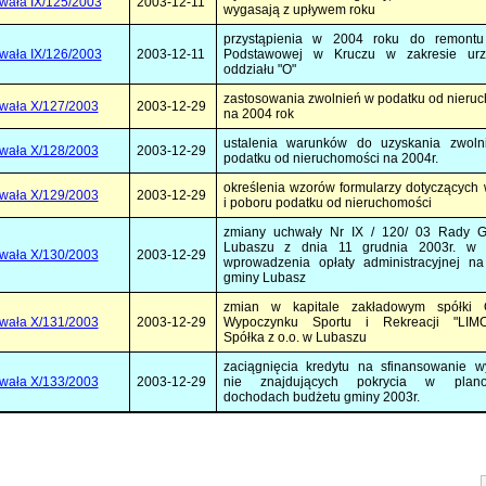
wała IX/125/2003
2003-12-11
wygasają z upływem roku
przystąpienia w 2004 roku do remontu
wała IX/126/2003
2003-12-11
Podstawowej w Kruczu w zakresie urz
oddziału "O"
zastosowania zwolnień w podatku od nieru
wała X/127/2003
2003-12-29
na 2004 rok
ustalenia warunków do uzyskania zwoln
wała X/128/2003
2003-12-29
podatku od nieruchomości na 2004r.
określenia wzorów formularzy dotyczących
wała X/129/2003
2003-12-29
i poboru podatku od nieruchomości
zmiany uchwały Nr IX / 120/ 03 Rady 
Lubaszu z dnia 11 grudnia 2003r. w 
wała X/130/2003
2003-12-29
wprowadzenia opłaty administracyjnej na
gminy Lubasz
zmian w kapitale zakładowym spółki 
wała X/131/2003
2003-12-29
Wypoczynku Sportu i Rekreacji "LIM
Spółka z o.o. w Lubaszu
zaciągnięcia kredytu na sfinansowanie w
wała X/133/2003
2003-12-29
nie znajdujących pokrycia w plano
dochodach budżetu gminy 2003r.