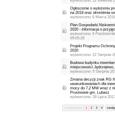
wytworzono: 12 Kwietnia 2
Ogłoszenie o wyłożeniu pr
na 2018 oraz określenia s
wytworzono: 6 Marca 2018
Plan Gospodarki Niskoemis
2020 - informacja o przyję
wytworzono: 6 Październi
09:05:28
Projekt Programu Ochrony
2020
wytworzono: 22 Sierpnia 2
Budowa budynku inwentarsk
miejscowości Jędrzejewo,
wytworzono: 9 Sierpnia 20
Zmiana decyzji znak RG I
uwarunkowaniach dla inwest
mocy do 7,2 MW wraz z nie
Prusinowie gm. Lubasz
wytworzono: 28 Lipca 2017
« poprzednia
1
2
3
4
nastę