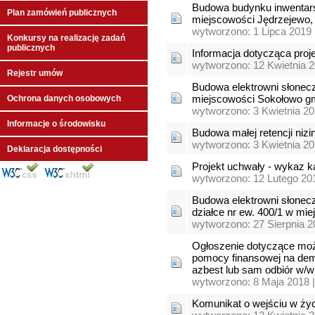
Budowa budynku inwentarsk
Plan zamówień publicznych
miejscowości Jędrzejewo,
wytworzono: 1 Lipca 2019 
Konkursy na realizację zadań
publicznych
Informacja dotycząca pro
wytworzono: 12 Kwietnia 2
Rejestr umów
Budowa elektrowni słonecz
miejscowości Sokołowo g
Ochrona danych osobowych
wytworzono: 3 Kwietnia 20
Informacje o środowisku
Budowa małej retencji nizi
wytworzono: 3 Kwietnia 20
Deklaracja dostępności
Projekt uchwały - wykaz ką
wytworzono: 12 Lutego 20
Budowa elektrowni słonecz
działce nr ew. 400/1 w mi
wytworzono: 27 Sierpnia 2
Ogłoszenie dotyczące możl
pomocy finansowej na dem
azbest lub sam odbiór w/
wytworzono: 8 Maja 2018 
Komunikat o wejściu w ż