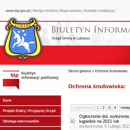
www.bip.gov.pl
|
Wersja mobilna
|
Mapa serwisu
|
Kontakt z redakcją
|
Urząd Gminy w Lubaszu
Strona główna
»
Ochrona środowiska
Ochrona środowiska:
Dane
« poprzednia
1
2
3
4
nastę
Projekt Dobry i Przyjazny Urząd
Ogłoszenie dot. wyłożenia
kąpielisk na 2021 rok
Obsługa interesantów
wytworzono: 5 Lutego 202