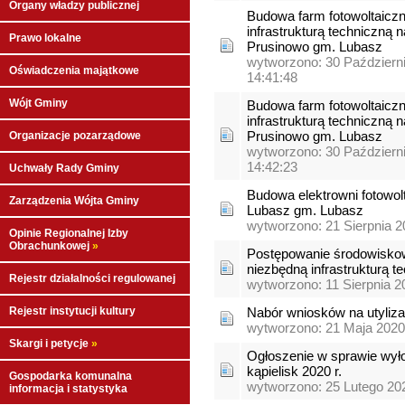
Organy władzy publicznej
Budowa farm fotowoltaicz
infrastrukturą techniczną 
Prawo lokalne
Prusinowo gm. Lubasz
wytworzono: 30 Październ
Oświadczenia majątkowe
14:41:48
Wójt Gminy
Budowa farm fotowoltaicz
infrastrukturą techniczną 
Prusinowo gm. Lubasz
Organizacje pozarządowe
wytworzono: 30 Październ
14:42:23
Uchwały Rady Gminy
Budowa elektrowni fotowol
Zarządzenia Wójta Gminy
Lubasz gm. Lubasz
wytworzono: 21 Sierpnia 2
Opinie Regionalnej Izby
Obrachunkowej
»
Postępowanie środowiskow
niezbędną infrastrukturą t
Rejestr działalności regulowanej
wytworzono: 11 Sierpnia 2
Rejestr instytucji kultury
Nabór wniosków na utyliza
wytworzono: 21 Maja 2020
Skargi i petycje
»
Ogłoszenie w sprawie wył
kąpielisk 2020 r.
Gospodarka komunalna
wytworzono: 25 Lutego 20
informacja i statystyka