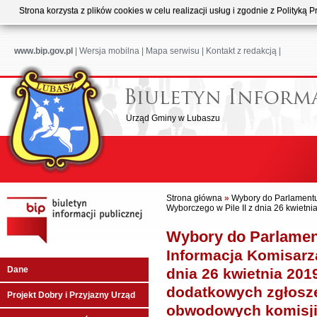
Strona korzysta z plików cookies w celu realizacji usług i zgodnie z Polityk
www.bip.gov.pl
|
Wersja mobilna
|
Mapa serwisu
|
Kontakt z redakcją
|
Urząd Gminy w Lubaszu
Strona główna
»
Wybory do Parlament
Wyborczego w Pile II z dnia 26 kwietnia
Wybory do Parlamen
Informacja Komisarza
Dane
dnia 26 kwietnia 201
dodatkowych zgłosz
Projekt Dobry i Przyjazny Urząd
obwodowych komisji