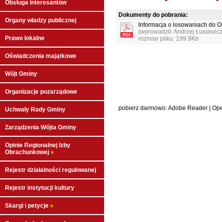
Obsługa interesantów
Dokumenty do pobrania:
Organy władzy publicznej
Informacja o losowaniach do 
(wprowadził: Andrzej Łusiewic
Prawo lokalne
rozmiar pliku: 199.9Kb
Oświadczenia majątkowe
Wójt Gminy
Organizacje pozarządowe
pobierz darmowo:
Adobe Reader
|
Ope
Uchwały Rady Gminy
Zarządzenia Wójta Gminy
Opinie Regionalnej Izby
Obrachunkowej
»
Rejestr działalności regulowanej
Rejestr instytucji kultury
Skargi i petycje
»