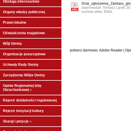
Obsługa interesantów
Druk_zgloszenia_Zamiaru_gl
(wprowadził: Tomasz Lipski 20
rozmiar pliku: 85Kb
Organy władzy publicznej
Prawo lokalne
Oświadczenia majątkowe
Wójt Gminy
pobierz darmowo:
Adobe Reader
|
Ope
Organizacje pozarządowe
Uchwały Rady Gminy
Zarządzenia Wójta Gminy
Opinie Regionalnej Izby
Obrachunkowej
»
Rejestr działalności regulowanej
Rejestr instytucji kultury
Skargi i petycje
»