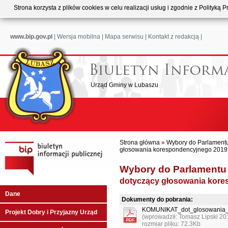
Strona korzysta z plików cookies w celu realizacji usług i zgodnie z Polityk
www.bip.gov.pl
|
Wersja mobilna
|
Mapa serwisu
|
Kontakt z redakcją
|
Urząd Gminy w Lubaszu
Strona główna
»
Wybory do Parlament
głosowania korespondencyjnego 2019 
Wybory do Parlamentu 
dotyczący głosowania kore
Dane
Dokumenty do pobrania:
KOMUNIKAT_dot_glosowania_
Projekt Dobry i Przyjazny Urząd
(wprowadził: Tomasz Lipski 20
rozmiar pliku: 72.3Kb