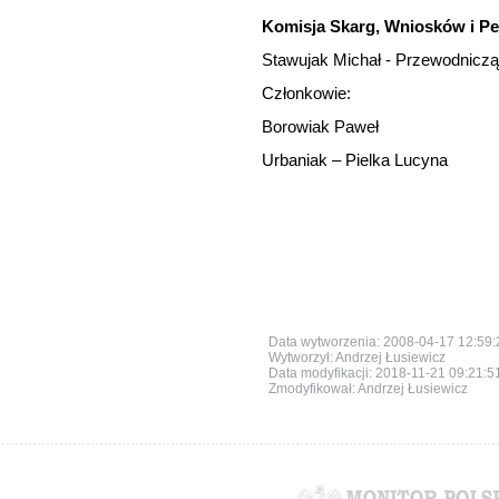
Komisja Skarg, Wniosków i Pet
Stawujak Michał - Przewodnicz
Członkowie:
Borowiak Paweł
Urbaniak – Pielka Lucyna
Data wytworzenia: 2008-04-17 12:59:
Wytworzył: Andrzej Łusiewicz
Data modyfikacji:
2018-11-21 09:21:5
Zmodyfikował: Andrzej Łusiewicz