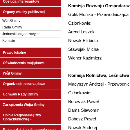
Obsługa interesantów
Komisja Rozwoju Gospodarcz
Organy władzy publicznej
Golik Monika - Przewodnicząca
Wójt Gminy
Członkowie:
Rada Gminy
Arend Leszek
Jednostki organizacyjne
Nowak Elżbieta
Komisje
Stawujak Michał
Prawo lokalne
Wicher Kazimierz
Oświadczenia majątkowe
Wójt Gminy
Komisja Rolnictwa, Leśnictwa
Macyszyn Andrzej - Przewodni
Organizacje pozarządowe
Członkowie:
Uchwały Rady Gminy
Borowiak Paweł
Zarządzenia Wójta Gminy
Dams Sławomir
Opinie Regionalnej Izby
Dobosz Paweł
Obrachunkowej
»
Nowak Andrzej
Rejestr działalności regulowanej