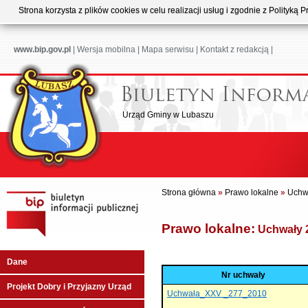
Strona korzysta z plików cookies w celu realizacji usług i zgodnie z Polityk
www.bip.gov.pl
|
Wersja mobilna
|
Mapa serwisu
|
Kontakt z redakcją
|
Urząd Gminy w Lubaszu
Strona główna
»
Prawo lokalne
»
Uchw
Prawo lokalne:
Uchwały 
Dane
Nr uchwały
Projekt Dobry i Przyjazny Urząd
Uchwała_XXV _277_2010