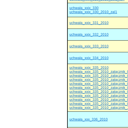
uchwała_xxix_330
uchwała_xxix_330_2010_zal1
uchwała_xxix_331_2010
uchwała_xxix_332_2010
uchwała_xxix_333_2010
uchwała_xxix_334_2010
uchwała_xxix_335_2010
uchwała_xxix_335_2010_załącznik_
uchwała_xxix_335_2010_załącznik_
uchwała_xxix_335_2010_załącznik_
uchwała_xxix_335_2010_załącznik_
uchwała_xxix_335_2010_załącznik_
uchwała_xxix_335_2010_załącznik_
uchwała_xxix_335_2010_załącznik_
uchwała_xxix_335_2010_załącznik_
uchwała_xxix_335_2010_załącznik_
uchwała_xxix_335_2010_załącznik_
uchwała_xxx_336_2010