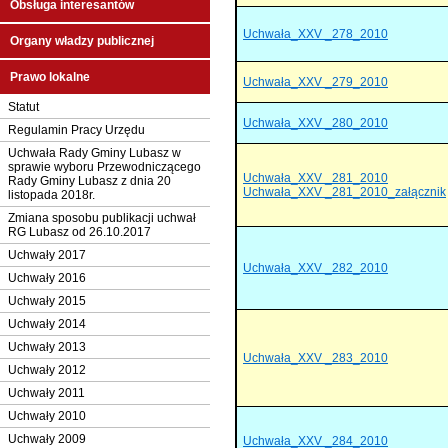
Obsługa interesantów
Uchwała_XXV _278_2010
Organy władzy publicznej
Prawo lokalne
Uchwała_XXV _279_2010
Statut
Uchwała_XXV _280_2010
Regulamin Pracy Urzędu
Uchwała Rady Gminy Lubasz w
sprawie wyboru Przewodniczącego
Uchwała_XXV _281_2010
Rady Gminy Lubasz z dnia 20
Uchwała_XXV _281_2010_załącznik
listopada 2018r.
Zmiana sposobu publikacji uchwał
RG Lubasz od 26.10.2017
Uchwały 2017
Uchwała_XXV _282_2010
Uchwały 2016
Uchwały 2015
Uchwały 2014
Uchwały 2013
Uchwała_XXV _283_2010
Uchwały 2012
Uchwały 2011
Uchwały 2010
Uchwały 2009
Uchwała_XXV _284_2010