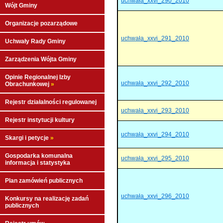
uchwała_xxvi_290_2010
Wójt Gminy
Organizacje pozarządowe
uchwała_xxvi_291_2010
Uchwały Rady Gminy
Zarządzenia Wójta Gminy
Opinie Regionalnej Izby
uchwała_xxvi_292_2010
Obrachunkowej
»
Rejestr działalności regulowanej
uchwała_xxvi_293_2010
Rejestr instytucji kultury
uchwała_xxvi_294_2010
Skargi i petycje
»
Gospodarka komunalna
uchwała_xxvi_295_2010
informacja i statystyka
Plan zamówień publicznych
uchwała_xxvi_296_2010
Konkursy na realizację zadań
publicznych