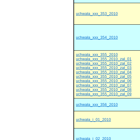
uchwała_xxx_353_2010
uchwała_xxx_354_2010
uchwała_xxx_355_2010
uchwała_xxx_355_2010_zał_01
uchwała_xxx_355_2010_zał_02
uchwała_xxx_355_2010_zał_03
uchwała_xxx_355_2010_zał_04
uchwała_xxx_355_2010_zał_05
uchwała_xxx_355_2010_zał_06
uchwała_xxx_355_2010_zał_07
uchwała_xxx_355_2010_zał_08
uchwała_xxx_355_2010_zał_09
uchwała_xxx_356_2010
uchwała_i_01_2010
uchwała_i_02_2010