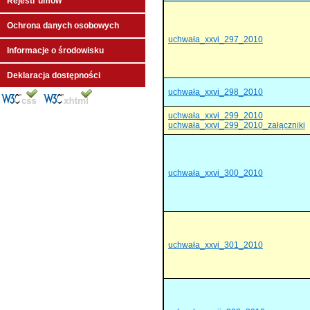
Rejestr umów
Ochrona danych osobowych
uchwała_xxvi_297_2010
Informacje o środowisku
Deklaracja dostępności
uchwała_xxvi_298_2010
uchwała_xxvi_299_2010
uchwała_xxvi_299_2010_załączniki
uchwała_xxvi_300_2010
uchwała_xxvi_301_2010