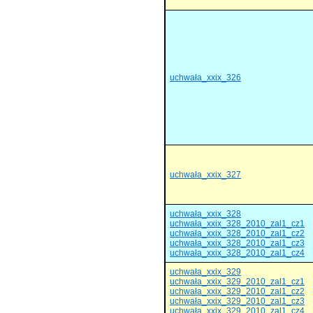
uchwała_xxix_326
uchwała_xxix_327
uchwała_xxix_328
uchwała_xxix_328_2010_zal1_cz1
uchwała_xxix_328_2010_zal1_cz2
uchwała_xxix_328_2010_zal1_cz3
uchwała_xxix_328_2010_zal1_cz4
uchwała_xxix_329
uchwała_xxix_329_2010_zal1_cz1
uchwała_xxix_329_2010_zal1_cz2
uchwała_xxix_329_2010_zal1_cz3
uchwała_xxix_329_2010_zal1_cz4